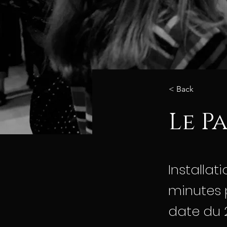
< Back
Le Pa
Installat
minutes 
date du 2