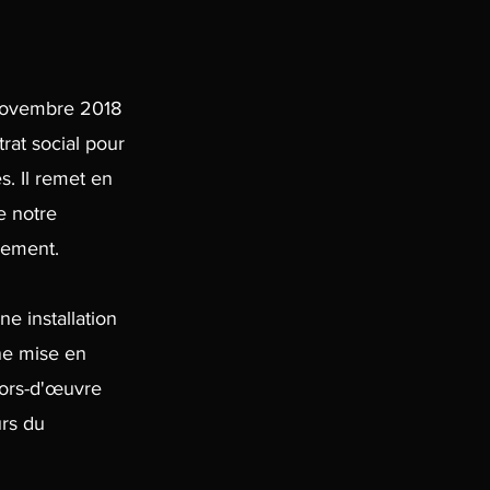
 novembre 2018
rat social pour
. Il remet en
e notre
gement.
e installation
une mise en
hors-d'œuvre
urs du