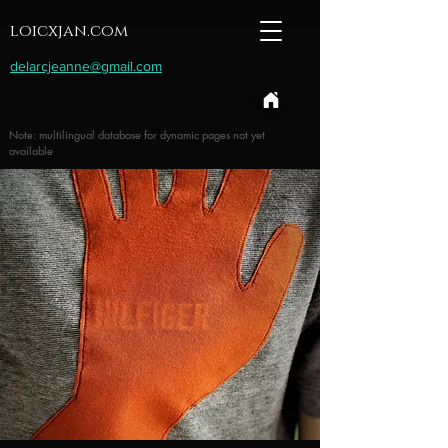
loicxjan.com
delarcjeanne@gmail.com
Note: multilingual database for dynamic pages not yet
available